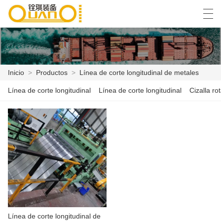
العربية
বাংলা ভাষার
English
Español
Inicio
>
Productos
>
Línea de corte longitudinal de metales
Línea de corte longitudinal
Línea de corte longitudinal
Cizalla rot
INICIO
PRODUCTOS
NOTICIAS
CASO
LA FÁBRICA
CONTÁCTENOS
Línea de corte longitudinal de