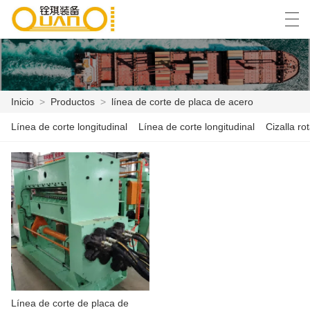
العربية
বাংলা ভাষার
English
Español
Inicio
>
Productos
>
línea de corte de placa de acero
Línea de corte longitudinal
Línea de corte longitudinal
Cizalla rot
INICIO
PRODUCTOS
NOTICIAS
CASO
LA FÁBRICA
CONTÁCTENOS
Línea de corte de placa de