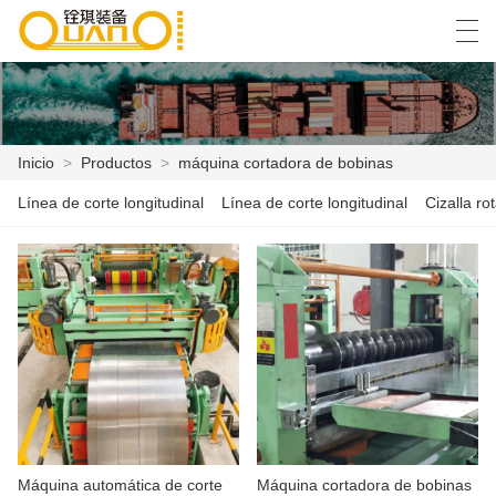
العربية
বাংলা ভাষার
English
Español
Inicio
>
Productos
>
máquina cortadora de bobinas
Línea de corte longitudinal
Línea de corte longitudinal
Cizalla rot
INICIO
PRODUCTOS
NOTICIAS
CASO
LA FÁBRICA
CONTÁCTENOS
Máquina automática de corte
Máquina cortadora de bobinas