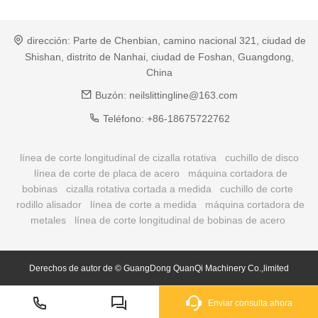
dirección:
Parte de Chenbian, camino nacional 321, ciudad de
Shishan, distrito de Nanhai, ciudad de Foshan, Guangdong,
China
Buzón:
neilslittingline@163.com
Teléfono:
+86-18675722762
línea de corte longitudinal de cizalla rotativa
cuchillo de disco
línea de corte de placa de acero
máquina cortadora de
bobinas
cizalla rotativa cortada a medida
cuchillo de corte
rodillo alisador
línea de corte a medida
máquina cortadora de
metales
línea de corte longitudinal de bobinas de acero
Derechos de autor de © GuangDong QuanQi Machinery Co.,limited
Enviar consulta ahora