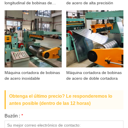
longitudinal de bobinas de
de acero de alta precisión
SOBRE NOSOTROS
acero de alta velocidad con
brida de correa
Máquina cortadora de bobinas
Máquina cortadora de bobinas
de acero inoxidable
de acero de doble cortadora
Obtenga el último precio? Le responderemos lo
antes posible (dentro de las 12 horas)
Buzón :
*