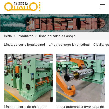
العربية
বাংলা ভাষার
English
Español
Inicio
>
Productos
>
línea de corte de chapa
Línea de corte longitudinal
Línea de corte longitudinal
Cizalla rot
INICIO
PRODUCTOS
NOTICIAS
CASO
LA FÁBRICA
CONTÁCTENOS
Línea de corte de chapa de
Línea automática avanzada de