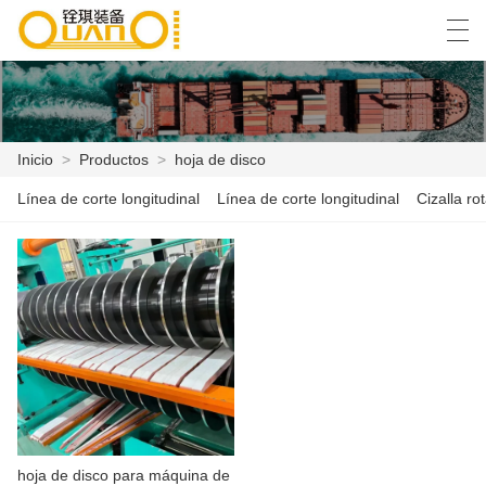
العربية
বাংলা ভাষার
English
Español
Inicio
>
Productos
>
hoja de disco
Línea de corte longitudinal
Línea de corte longitudinal
Cizalla rot
INICIO
PRODUCTOS
NOTICIAS
CASO
LA FÁBRICA
CONTÁCTENOS
hoja de disco para máquina de