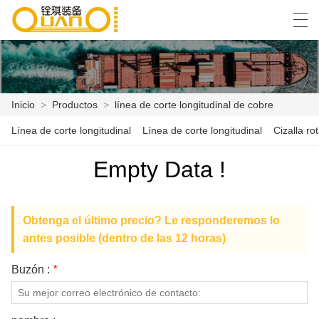
العربية
বাংলা ভাষার
English
Español
Inicio
>
Productos
>
línea de corte longitudinal de cobre
Línea de corte longitudinal
Línea de corte longitudinal
Cizalla rot
INICIO
Empty Data !
PRODUCTOS
NOTICIAS
Obtenga el último precio? Le responderemos lo
CASO
antes posible (dentro de las 12 horas)
LA FÁBRICA
Buzón :
*
CONTÁCTENOS